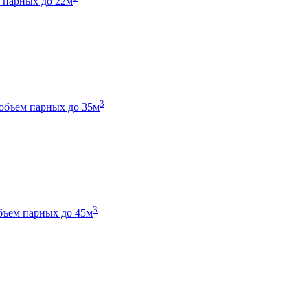
 парных до 22м
3
объем парных до 35м
3
бъем парных до 45м