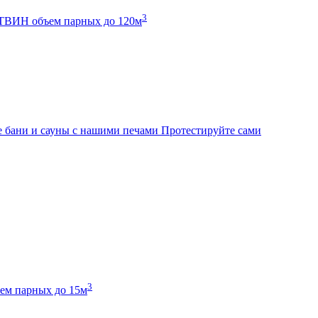
3
К ТВИН
объем парных до 120м
 бани и сауны с нашими печами
Протестируйте сами
3
ем парных до 15м