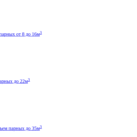
3
парных от 8 до 16м
3
арных до 22м
3
ъем парных до 35м