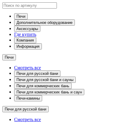
Печи
Дополнительное оборудование
Аксессуары
Где купить
Компания
Информация
Печи
Смотреть все
Печи для русской бани
Печи для русской бани и сауны
Печи для коммерческих бань
Печи для коммерческих бань и саун
Печи-камины
Печи для русской бани
Смотреть все