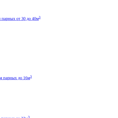
3
 парных от 30 до 40м
3
м парных до 16м
3