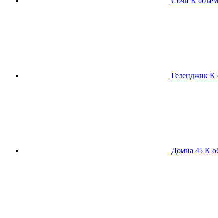
Сочи К
объем
Геленджик К
Домна 45 К
о