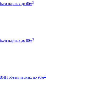
3
бъем парных до 60м
3
бъем парных до 80м
3
 ТВИН
объем парных до 90м