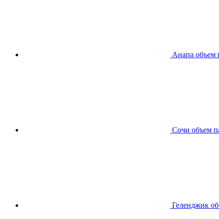
Анапа
объем 
Сочи
объем п
Геленджик
об