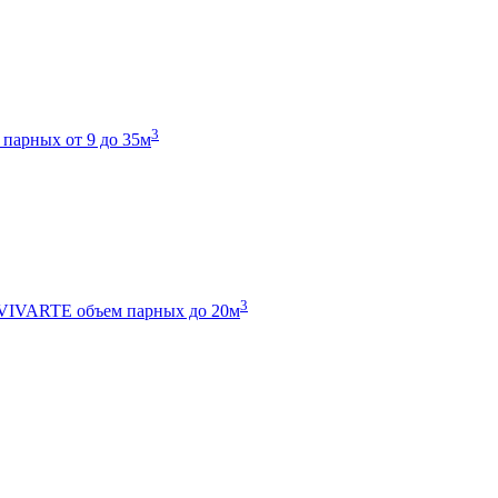
3
 парных от 9 до 35м
3
 VIVARTE
объем парных до 20м