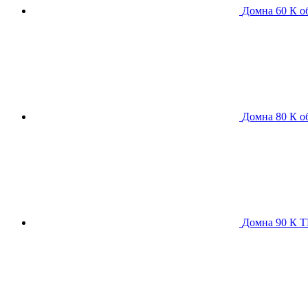
Домна 60 К
о
Домна 80 К
о
Домна 90 К