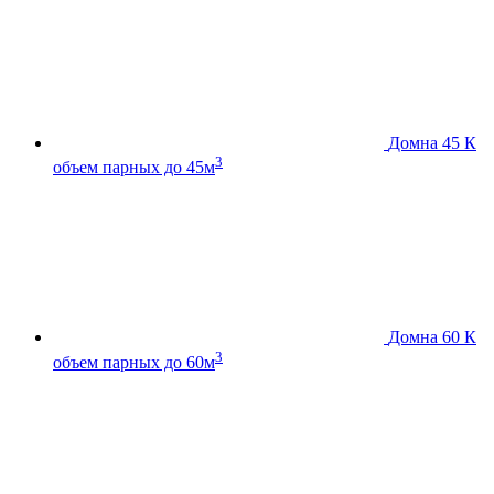
Домна 45 К
3
объем парных до 45м
Домна 60 К
3
объем парных до 60м