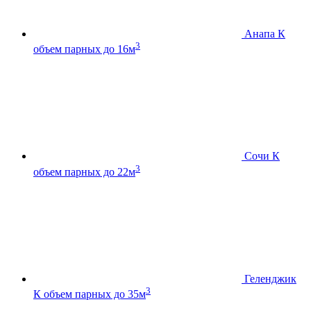
Анапа К
3
объем парных до 16м
Сочи К
3
объем парных до 22м
Геленджик
3
К
объем парных до 35м