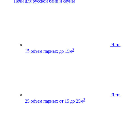
Печи для русской бани и сауны
Ялта
3
15
объем парных до 15м
Ялта
3
25
объем парных от 15 до 25м