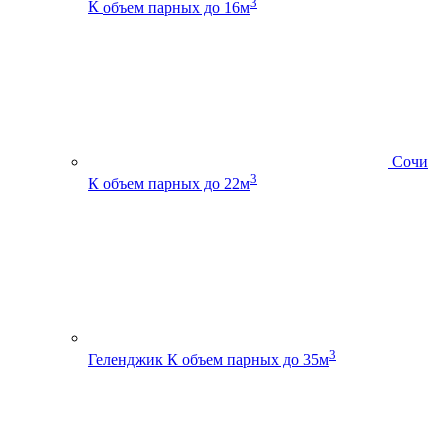
3
К
объем парных до 16м
Сочи
3
К
объем парных до 22м
3
Геленджик К
объем парных до 35м