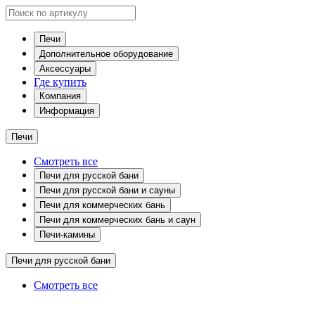
Печи
Дополнительное оборудование
Аксессуары
Где купить
Компания
Информация
Печи
Смотреть все
Печи для русской бани
Печи для русской бани и сауны
Печи для коммерческих бань
Печи для коммерческих бань и саун
Печи-камины
Печи для русской бани
Смотреть все