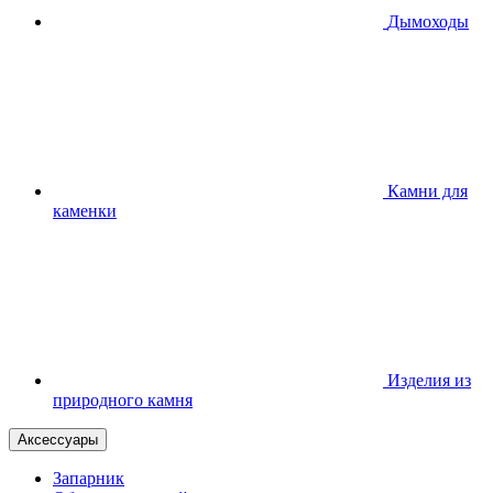
Дымоходы
Камни для
каменки
Изделия из
природного камня
Аксессуары
Запарник