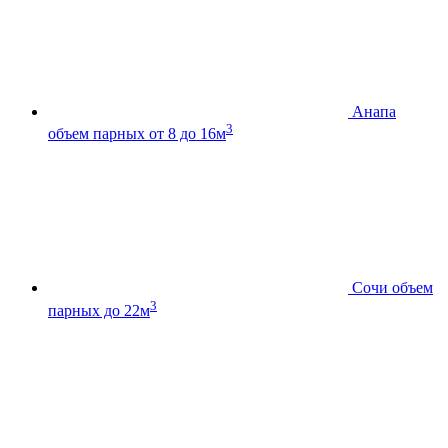
Анапа
3
объем парных от 8 до 16м
Сочи
объем
3
парных до 22м