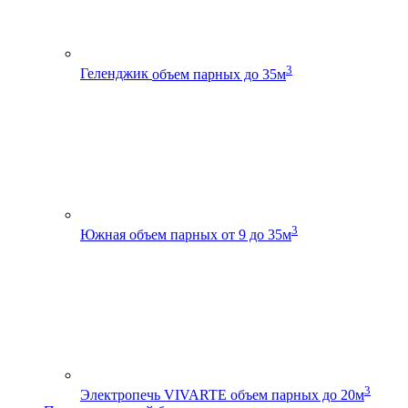
3
Геленджик
объем парных до 35м
3
Южная
объем парных от 9 до 35м
3
Электропечь VIVARTE
объем парных до 20м