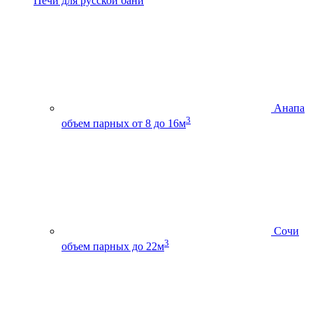
Печи для русской бани
Анапа
3
объем парных от 8 до 16м
Сочи
3
объем парных до 22м