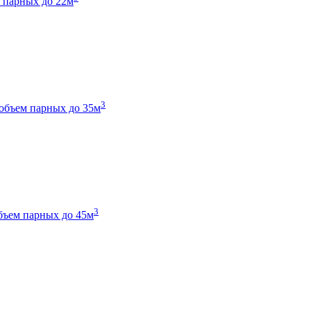
 парных до 22м
3
объем парных до 35м
3
бъем парных до 45м