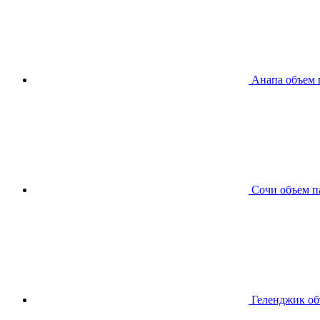
Анапа
объем 
Сочи
объем п
Геленджик
об