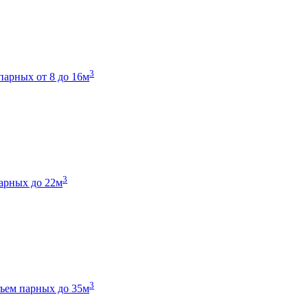
3
парных от 8 до 16м
3
арных до 22м
3
ъем парных до 35м