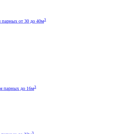
3
 парных от 30 до 40м
3
м парных до 16м
3