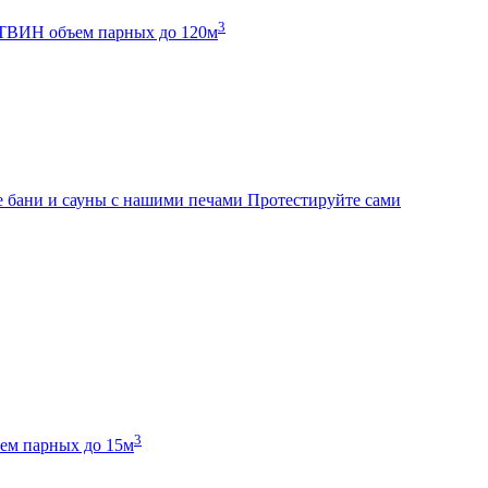
3
К ТВИН
объем парных до 120м
 бани и сауны с нашими печами
Протестируйте сами
3
ем парных до 15м