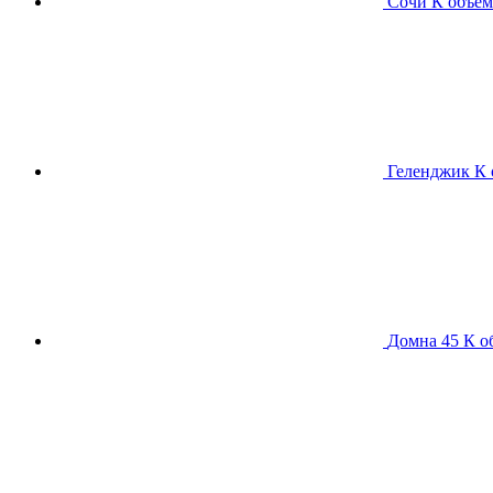
Сочи К
объем
Геленджик К
Домна 45 К
о