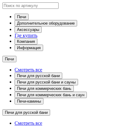
Печи
Дополнительное оборудование
Аксессуары
Где купить
Компания
Информация
Печи
Смотреть все
Печи для русской бани
Печи для русской бани и сауны
Печи для коммерческих бань
Печи для коммерческих бань и саун
Печи-камины
Печи для русской бани
Смотреть все