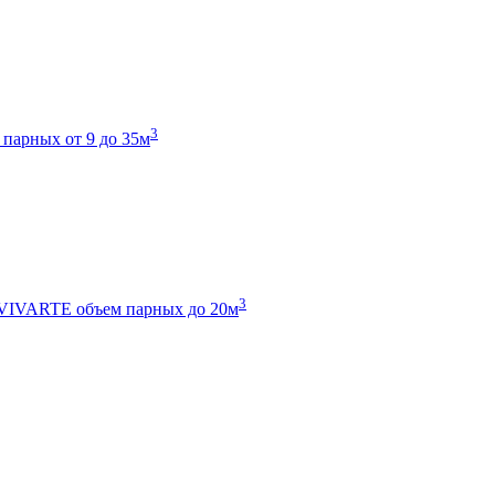
3
 парных от 9 до 35м
3
 VIVARTE
объем парных до 20м