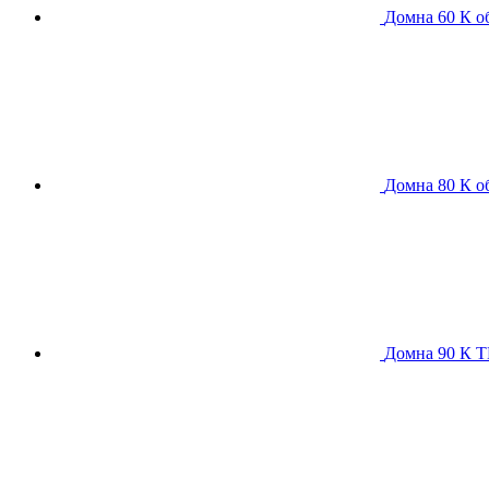
Домна 60 К
о
Домна 80 К
о
Домна 90 К