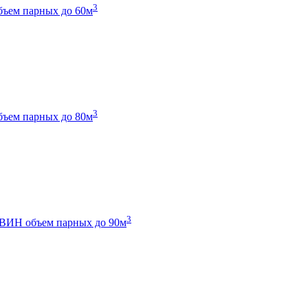
3
бъем парных до 60м
3
бъем парных до 80м
3
 ТВИН
объем парных до 90м